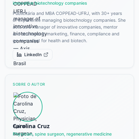
innovative biotechnology companies
Publicitária and MBA COPPEAD-UFRJ, with 30+ years
of experience managing biotechnology companies. She
acts as a manager of innovative companies, mentor
and strategist in marketing, finance, compliance and
go-to-market for health and biotech.
LinkedIn
SOBRE O AUTOR
Carolina Cruz
Physician, spine surgeon, regenerative medicine