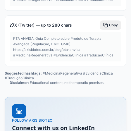
X (Twitter) — up to 280 chars
Copy
PTA ANVISA: Guia Completo sobre Produto de Terapia 
Avançada (Regulação, CMC, GMP) 
https://axisbiotec.com.br/blog/pta-anvisa 
#MedicinaRegenerativa #EvidênciaClínica #TraduçãoClínica
Suggested hashtags
:
#MedicinaRegenerativa #EvidênciaClínica
#TraduçãoClínica
Disclaimer
:
Educational content, no therapeutic promises.
FOLLOW AXIS BIOTEC
Connect with us on LinkedIn